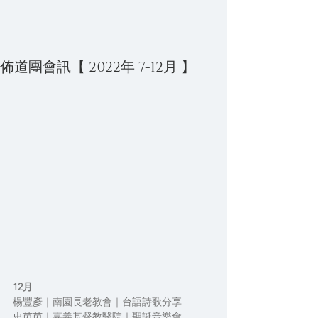
佈道團會訊【 2022年 7-12月 】
12月
楊豐彥｜南園長老教會｜台語詩歌分享
史茵茵｜嘉義基督教醫院｜聖誕音樂會