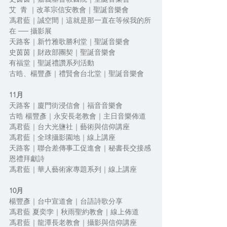
艾  青 ｜改革宗信安教會｜聖誕音樂會
馮君藍｜誠空間｜這就是那一直在等候我的所
在 ── 攝影展
天路客｜新竹雅歌勝利堂｜聖誕音樂會
史茵茵｜財政部團契｜聖誕音樂會
有福堂｜聖誕禮讚系列活動
古晧、楊豐彥｜禮賢會台北堂｜聖誕音樂會
11月
天路客｜廈門街浸信會｜福音音樂會
古晧 楊豐彥｜永安長老教會｜主日音樂佈道
馮君藍｜台大光鹽社｜藝術與信仰講座
馮君藍｜全球攝影園地｜線上講座
天路客｜聯合差傳事工促進會｜秘書長交接感
恩禮拜獻詩
馮君藍｜華人藝術家專題系列｜線上講座
10月
楊豐彥｜台中宣道會｜台語詩歌分享
馮君藍 夏奕孛｜秋雨聖約教會｜線上佈道
馮君藍｜龍潭長老教會｜攝影與信仰講座