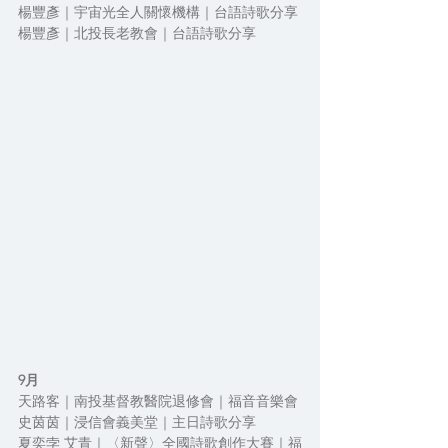
楊豐彥｜宇宙光全人關懷機構｜台語詩歌分享
楊豐彥｜北投長老教會｜台語詩歌分享
9月
天路客｜南投基督教醫院退修會｜福音音樂會
史茵茵｜浸信會義美堂｜主日詩歌分享
夏奕孛 艾青｜〈新聲〉全國詩歌創作大賽｜福