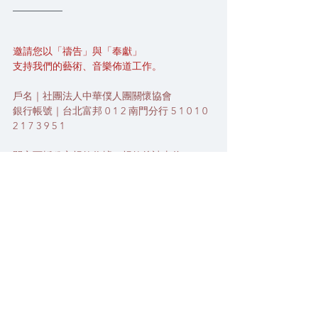
__________
邀請您以「禱告」與「奉獻」
支持我們的藝術、音樂佈道工作。
戶名｜社團法人中華僕人團關懷協會
銀行帳號｜台北富邦 0 1 2 南門分行 5 1 0 1 0 
2 1 7 3 9 5 1
開立可抵稅之捐款收據，捐款後請來信：
info@servantsfellowship.org
告知對帳資訊，謝謝您。