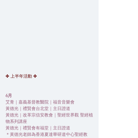
✤ 上半年活動 ✤
6月
艾青｜嘉義基督教醫院｜福音音樂會
黃德光｜禮賢會台北堂｜主日證道
黃德光｜改革宗信安教會｜聖經世界觀 聖經植
物系列講座
黃德光｜禮賢會有福堂｜主日證道
＊黃德光老師為香港夏達華研道中心聖經教