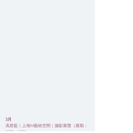
3月
馮君藍｜上海M藝術空間｜攝影展覽（展期：
3/23 - 6/22）