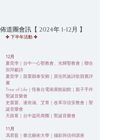
佈道團會訊【 2024年 1-12月 】
✤ 下半年活動 ✤
12月
夏奕孛｜台中一心聖教會、光輝聖教會｜聯合
崇拜獻詩
夏奕孛｜苗栗縣泰安鄉｜原住民族詩歌競賽評
審
Tree of Life｜恆春台電南展館副館｜親子手作
聖誕音樂會
史茵茵、連依涵、艾青｜改革宗信安教會｜聖
誕音樂會
天路客｜台中益民商圈｜聖誕音樂會
11月
馮君藍｜臺北藝術大學｜攝影與信仰講座