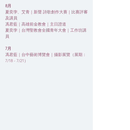
8月
夏奕孛、艾青｜新聲 詩歌創作大賽｜比賽評審
及講員
馮君藍｜高雄前金教會｜主日證道
夏奕孛｜台灣聖教會全國青年大會｜工作坊講
員
7月
馮君藍｜台中藝術博覽會｜攝影展覽（展期：
7/18 - 7/21）