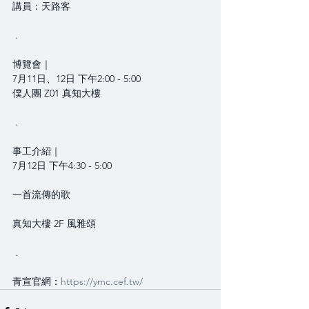
講員：天路客
﹒
博覽會｜
7月11日、12日 下午2:00 - 5:00 
僕人團 Z01 真知大樓
﹒
事工介紹｜
7月12日 下午4:30 - 5:00
一首流傳的歌
真知大樓 2F 風雅頌
﹒
青宣官網：
https://ymc.cef.tw/